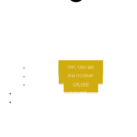
DAS SIND WIR
PHILOSOPHIE
GALERIE
KULTURCAFÈ
ARTISTS