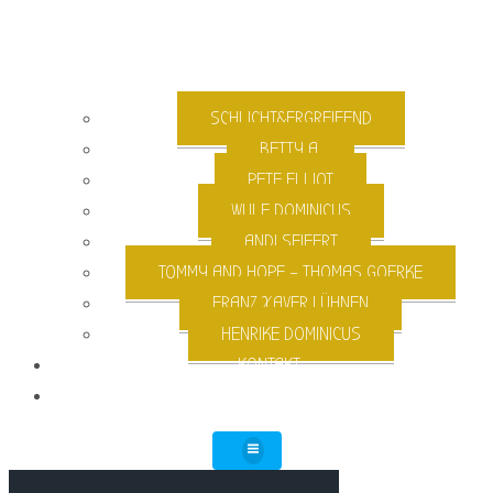
SCHLICHT&ERGREIFEND
BETTY A.
PETE ELLIOT
WULF DOMINICUS
ANDI SEIFERT
TOMMY AND HOPE – THOMAS GOERKE
FRANZ XAVER LÜHNEN
HENRIKE DOMINICUS
KONTAKT
IMPRESSUM